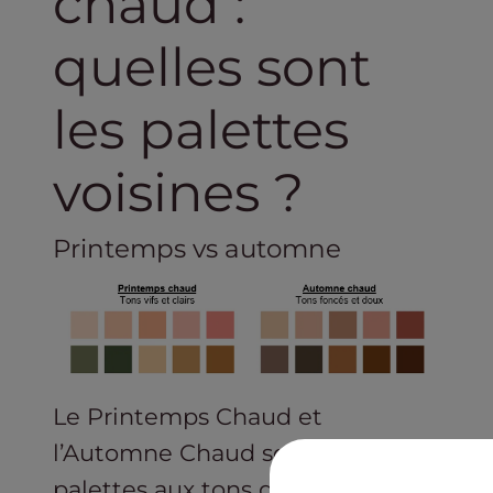
chaud :
quelles sont
les palettes
voisines ?
Printemps vs automne
Le Printemps Chaud et
l’Automne Chaud sont deux
palettes aux tons de couleurs